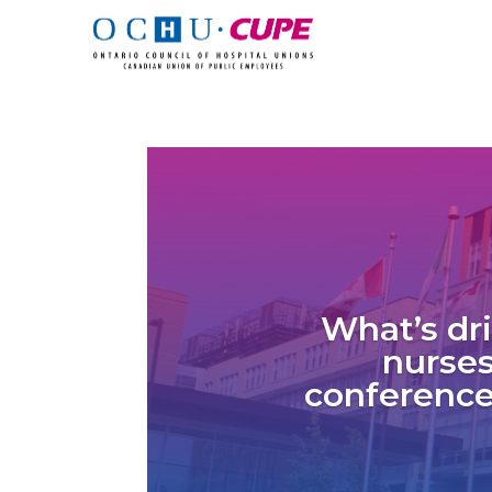
What’s dri
nurses
conference