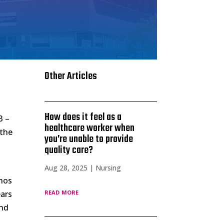
Other Articles
How does it feel as a
3 –
healthcare worker when
 the
you’re unable to provide
quality care?
Aug 28, 2025
|
Nursing
anos
read more
ears
and