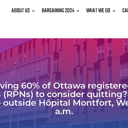
ABOUT US
BARGAINING 2024
WHAT WE DO
CA
ving 60% of Ottawa registere
 (RPNs) to consider quitting
 outside Hôpital Montfort, W
a.m.