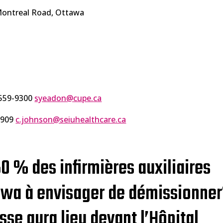
Montreal Road, Ottawa
-559-9300
syeadon@cupe.ca
8909
c.johnson@seiuhealthcare.ca
0 % des infirmières auxiliaires
tawa à envisager de démissionne
se aura lieu devant l’Hôpital