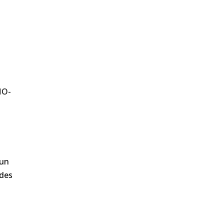
HO-
’un
 des