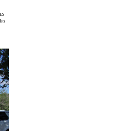
ES
lus