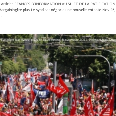
her Articles SÉANCES D’INFORMATION AU SUJET DE LA RATIFICATION
aininglire plus Le syndicat négocie une nouvelle entente Nov 26,
..